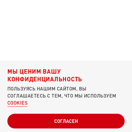
МЫ ЦЕНИМ ВАШУ
КОНФИДЕНЦИАЛЬНОСТЬ
ПОДДЕРЖАТЬ ЭТОТ СБОР
ПОЛЬЗУЯСЬ НАШИМ САЙТОМ, ВЫ
Я согласен c условиями
оферты
СОГЛАШАЕТЕСЬ С ТЕМ, ЧТО МЫ ИСПОЛЬЗУЕМ
Я согласен с
пользовательским соглашением
COOKIES
О ПОРТАЛЕ
ЧЕМ ПОМОЧЬ?
КУЛИБИН-КЛУБ
ПОДДЕРЖАТЬ
СОГЛАСЕН
ПУНКТЫ СБОРА
СВОДКИ
ОТЧЕТНОСТЬ
Реквизиты
для юридических лиц