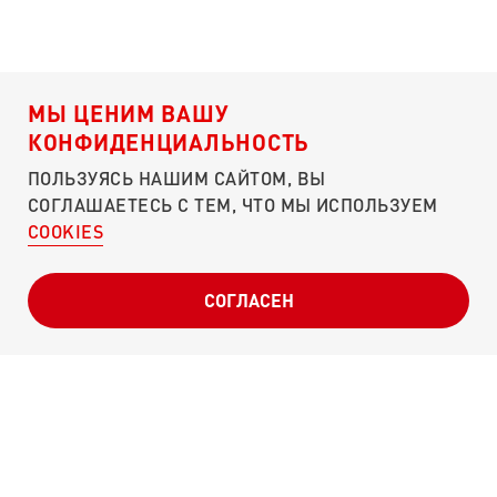
МЫ ЦЕНИМ ВАШУ
КОНФИДЕНЦИАЛЬНОСТЬ
ПОЛЬЗУЯСЬ НАШИМ САЙТОМ, ВЫ
СОГЛАШАЕТЕСЬ С ТЕМ, ЧТО МЫ ИСПОЛЬЗУЕМ
COOKIES
О ПОРТАЛЕ
ЧЕМ ПОМОЧЬ?
КУЛИБИН-КЛУБ
СОГЛАСЕН
ПУНКТЫ СБОРА
СВОДКИ
ОТЧЕТНОСТЬ
СЛОВА ПОДДЕРЖКИ
Г. МОСКВА, УЛ. МОСФИЛЬМОВСКАЯ, Д. 40
POBEDA@ONF.RU
8 (800) 200-34-11