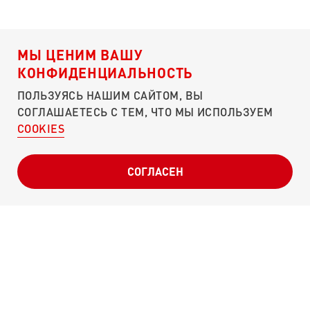
МЫ ЦЕНИМ ВАШУ
КОНФИДЕНЦИАЛЬНОСТЬ
ПОЛЬЗУЯСЬ НАШИМ САЙТОМ, ВЫ
СОГЛАШАЕТЕСЬ С ТЕМ, ЧТО МЫ ИСПОЛЬЗУЕМ
COOKIES
О ПОРТАЛЕ
ЧЕМ ПОМОЧЬ?
КУЛИБИН-КЛУБ
СОГЛАСЕН
ПУНКТЫ СБОРА
СВОДКИ
ОТЧЕТНОСТЬ
СЛОВА ПОДДЕРЖКИ
Г. МОСКВА, УЛ. МОСФИЛЬМОВСКАЯ, Д. 40
POBEDA@ONF.RU
8 (800) 200-34-11