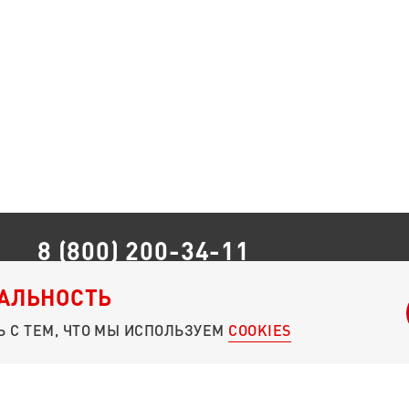
8 (800) 200-34-11
УЗНАТЬ, КАК ПОДДЕРЖАТЬ МИРНОЕ НАСЕЛЕНИЕ ДОНБАССА
АЛЬНОСТЬ
 С ТЕМ, ЧТО МЫ ИСПОЛЬЗУЕМ
COOKIES
О ФОНДЕ
УСТАВ
 ДЛЯ ПОБЕДЫ». ВСЕ ПРАВА ЗАЩИЩЕНЫ.