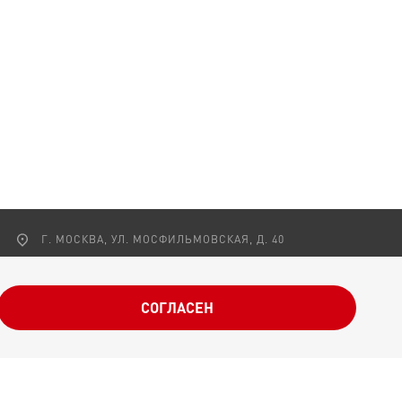
Г. МОСКВА, УЛ. МОСФИЛЬМОВСКАЯ, Д. 40
8 (495) 980-25-61
8 (800) 200-34-11
POBEDA@ONF.RU
СОГЛАСЕН
ОФЕРТА
РЕКВИЗИТЫ
ПОЛЬЗОВАТЕЛЬСКОЕ СОГЛАШЕНИЕ
ОТЧЕТНОСТЬ