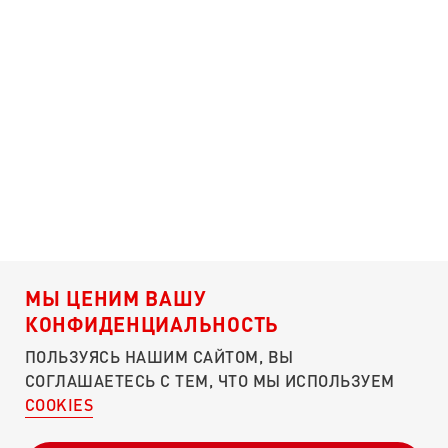
МЫ ЦЕНИМ ВАШУ
КОНФИДЕНЦИАЛЬНОСТЬ
ПОДДЕРЖАТЬ ЭТОТ СБОР
ПОЛЬЗУЯСЬ НАШИМ САЙТОМ, ВЫ
Я согласен c условиями
оферты
СОГЛАШАЕТЕСЬ С ТЕМ, ЧТО МЫ ИСПОЛЬЗУЕМ
Я согласен с
пользовательским соглашением
COOKIES
О ПОРТАЛЕ
ЧЕМ ПОМОЧЬ?
КУЛИБИН-КЛУБ
ПОДДЕРЖАТЬ