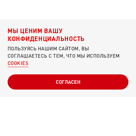
МЫ ЦЕНИМ ВАШУ
КОНФИДЕНЦИАЛЬНОСТЬ
ПОЛЬЗУЯСЬ НАШИМ САЙТОМ, ВЫ
СОГЛАШАЕТЕСЬ С ТЕМ, ЧТО МЫ ИСПОЛЬЗУЕМ
COOKIES
О ПОРТАЛЕ
ЧЕМ ПОМОЧЬ?
КУЛИБИН-КЛУБ
СОГЛАСЕН
ПУНКТЫ СБОРА
СВОДКИ
ОТЧЕТНОСТЬ
СЛОВА ПОДДЕРЖКИ
Г. МОСКВА, УЛ. МОСФИЛЬМОВСКАЯ, Д. 40
POBEDA@ONF.RU
8 (800) 200-34-11