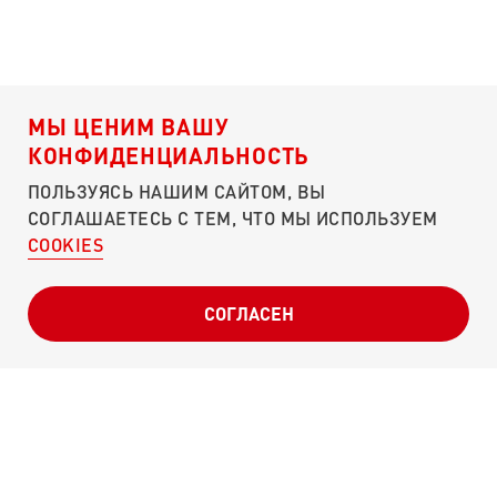
МЫ ЦЕНИМ ВАШУ
КОНФИДЕНЦИАЛЬНОСТЬ
ПОЛЬЗУЯСЬ НАШИМ САЙТОМ, ВЫ
СОГЛАШАЕТЕСЬ С ТЕМ, ЧТО МЫ ИСПОЛЬЗУЕМ
COOKIES
О ПОРТАЛЕ
ЧЕМ ПОМОЧЬ?
КУЛИБИН-КЛУБ
СОГЛАСЕН
ПУНКТЫ СБОРА
СВОДКИ
ОТЧЕТНОСТЬ
СЛОВА ПОДДЕРЖКИ
Г. МОСКВА, УЛ. МОСФИЛЬМОВСКАЯ, Д. 40
POBEDA@ONF.RU
8 (800) 200-34-11